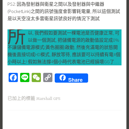
PS2: 因為發射器與衛星之間以及發射器與中繼器
(PocketLink)之間的訊號強度會影響耗電量, 所以這個測試
是以天空沒太多雲衛星訊號良好的情況下測試
所
以, 我們假如要測試一棵電池是否健康正常, 可
以做一個測試, 把儲備電源的啟動值設定成0%
不讓儲備電源模式(黃色圈圈)啟動, 然後充滿電的狀態開
機後直接切成HD模式, 靜放等待, 應該要可以持續有電4個
小時以上! 假如無法撐4個小時代表電池已經損壞GG了…
Fa
Li
W
C
Share
ce
ne
e
o
b
C
py
已加上的標籤
Marshall GPS
o
h
Li
ok
at
nk