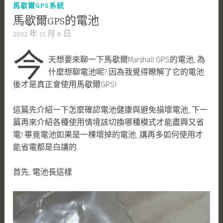
馬歇爾GPS系統
馬歇爾GPS的電池
2022 年 11 月 8 日
g
a
今
天想要來聊一下馬歇爾Marshall GPS的電池, 為
g
什麼想聊電池呢? 因為我覺得瞭解了它的電池
a
後才是真正會使用馬歇爾GPS!
l
a
這篇先介紹一下怎麼確認電池健康與避免損壞電池, 下一
l
篇再來介紹各種使用情境該切換哪種模式才能盡興又省
a
電! 畢竟電池如果是一棵壞掉的電池, 講再多如何使用才
能省電都是白講的.
首先, 電池長這樣