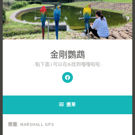
跳
至
內
容
區
金剛鸚鵡
點下面 f 可以在fb找到嘎嘎啦啦
嘎
嘎
啦
啦
FB
粉
絲
團
選單
標籤:
MARSHALL GPS